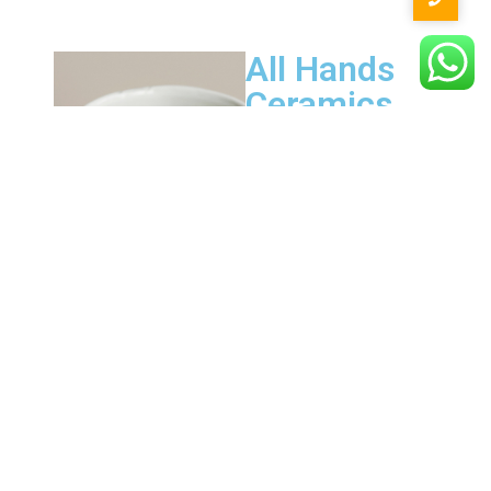
All Hands
Ceramics
3 Days
Max 10 Participants
140$ Per Participant
Lorem ipsum dolor sit
amet, consectetur
adipiscing elit, do eiusmod
tempor incididunt ut labore
et dolore magna aliqua. Ut
enim ad minim veniam,
quis nostrud exercitation
ullamco laboris nisi ut
aliquip ex ea commodo
consequat. Lorem ipsum
dolor sit amet