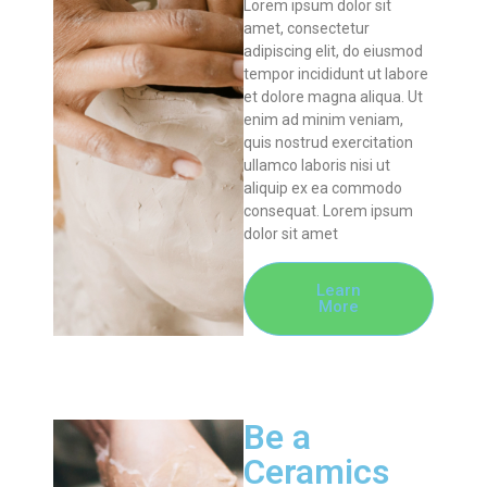
Lorem ipsum dolor sit
amet, consectetur
adipiscing elit, do eiusmod
tempor incididunt ut labore
et dolore magna aliqua. Ut
enim ad minim veniam,
quis nostrud exercitation
ullamco laboris nisi ut
aliquip ex ea commodo
consequat. Lorem ipsum
dolor sit amet
Learn
More
Be a
Ceramics