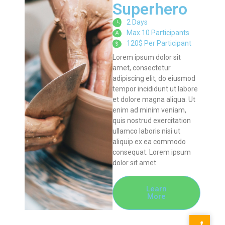
Superhero
2 Days
Max 10 Participants
120$ Per Participant
Lorem ipsum dolor sit
amet, consectetur
adipiscing elit, do eiusmod
tempor incididunt ut labore
et dolore magna aliqua. Ut
enim ad minim veniam,
quis nostrud exercitation
ullamco laboris nisi ut
aliquip ex ea commodo
consequat. Lorem ipsum
dolor sit amet
Learn
More